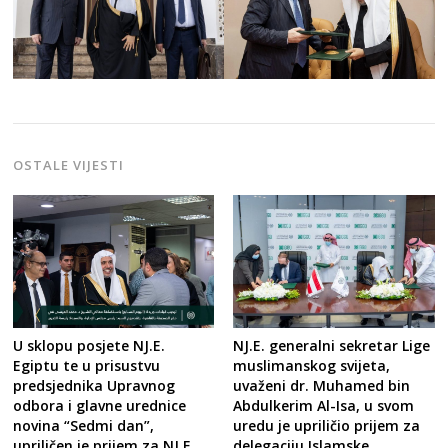
OSTALE VIJESTI
NJ.E. generalni sekretar Lige
U sklopu posjete NJ.E.
muslimanskog svijeta,
Egiptu te u prisustvu
uvaženi dr. Muhamed bin
predsjednika Upravnog
Abdulkerim Al-Isa, u svom
odbora i glavne urednice
uredu je upriličio prijem za
novina “Sedmi dan”,
delegaciju Islamske
upriličen je prijem za NJ.E.