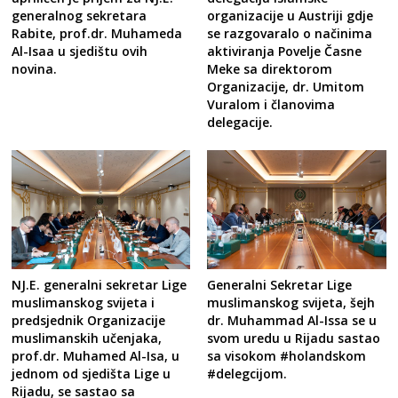
organizacije u Austriji gdje
generalnog sekretara
se razgovaralo o načinima
Rabite, prof.dr. Muhameda
aktiviranja Povelje Časne
Al-Isaa u sjedištu ovih
Meke sa direktorom
novina.
Organizacije, dr. Umitom
Vuralom i članovima
delegacije.
NJ.E. generalni sekretar Lige
Generalni Sekretar Lige
muslimanskog svijeta i
muslimanskog svijeta, šejh
predsjednik Organizacije
dr. Muhammad Al-Issa se u
muslimanskih učenjaka,
svom uredu u Rijadu sastao
prof.dr. Muhamed Al-Isa, u
sa visokom #holandskom
jednom od sjedišta Lige u
#delegcijom.
Rijadu, se sastao sa