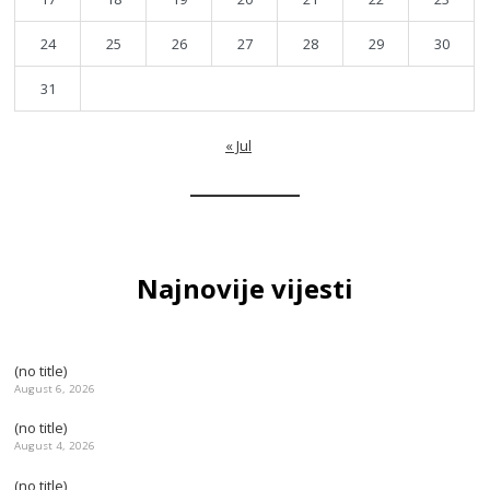
24
25
26
27
28
29
30
31
« Jul
Najnovije vijesti
(no title)
August 6, 2026
(no title)
August 4, 2026
(no title)