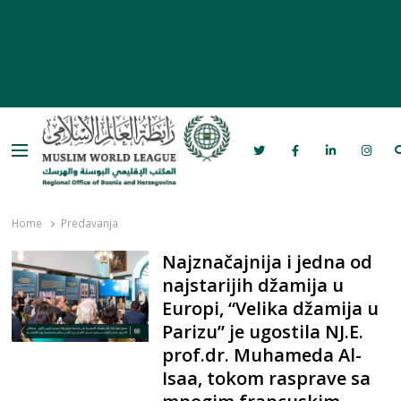
Menu
Rabita – Liga muslimanskog svijeta u
Bosni i Hercegovini
Home
Predavanja
Najznačajnija i jedna od
najstarijih džamija u
Europi, “Velika džamija u
Parizu” je ugostila NJ.E.
prof.dr. Muhameda Al-
Isaa, tokom rasprave sa