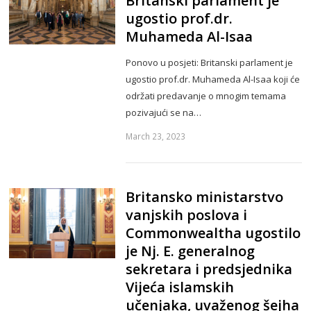
Britanski parlament je
ugostio prof.dr.
Muhameda Al-Isaa
Ponovo u posjeti: Britanski parlament je
ugostio prof.dr. Muhameda Al-Isaa koji će
održati predavanje o mnogim temama
pozivajući se na…
March 23, 2023
Britansko ministarstvo
vanjskih poslova i
Commonwealtha ugostilo
je Nj. E. generalnog
sekretara i predsjednika
Vijeća islamskih
učenjaka, uvaženog šejha