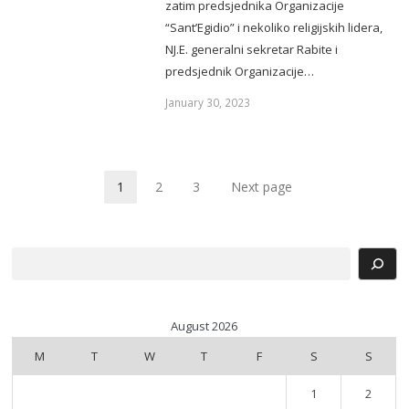
zatim predsjednika Organizacije
“Sant’Egidio” i nekoliko religijskih lidera,
NJ.E. generalni sekretar Rabite i
predsjednik Organizacije…
January 30, 2023
1
2
3
Next page
Page
Page
Page
Search
August 2026
M
T
W
T
F
S
S
1
2