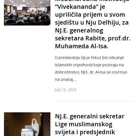
“Vivekananda” je
upriličila prijem u svom
sjedištu u Nju Delhiju, za
NJ.E. generalnog
sekretara Rabite, prof.dr.
Muhameda Al-Isa.
U predavanju čiji je fokus bio isticanje
islamskih vrijednosti koje pozivaju na
dobročinstvo, NJ.E. dr. Al-Isa se osvrnuo
na značaj…
July 14, 2023
NJ.E. generalni sekretar
Lige muslimanskog
svijeta i predsjednik