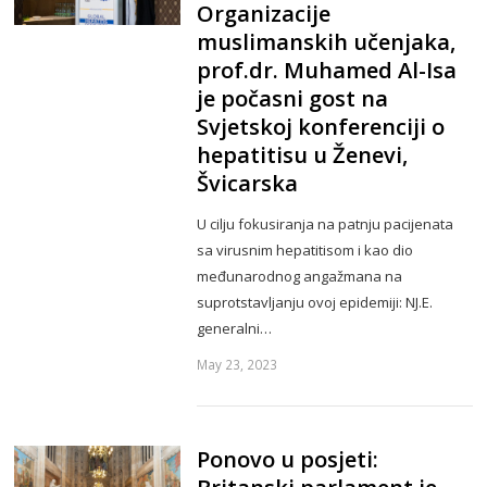
Organizacije
muslimanskih učenjaka,
prof.dr. Muhamed Al-Isa
je počasni gost na
Svjetskoj konferenciji o
hepatitisu u Ženevi,
Švicarska
U cilju fokusiranja na patnju pacijenata
sa virusnim hepatitisom i kao dio
međunarodnog angažmana na
suprotstavljanju ovoj epidemiji: NJ.E.
generalni…
May 23, 2023
Ponovo u posjeti: