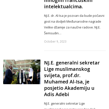
mnogim francuskim
intelektualcima.
NJ.E. dr. Al-Isa je pozvan da bude počasni
gost na dodjeli Međunarodne nagrade
Velike džamije za naučne radove. NJ.E.
Šemsudin…
October 9, 2023
NJ.E. generalni sekretar
Lige muslimanskog
svijeta, prof.dr.
Muhamed Al-Isa, je
posjetio Akademiju u
Adis Adebi
NJ.E. generalni sekretar Lige