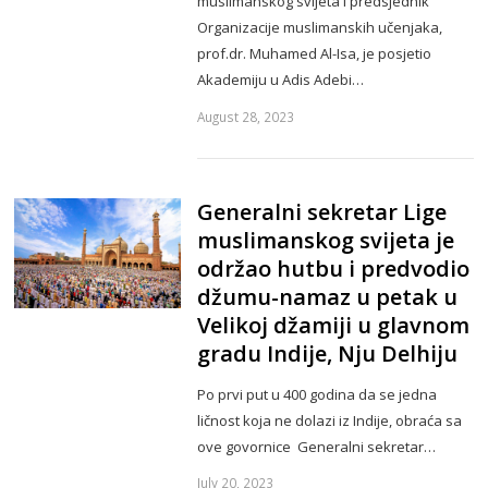
muslimanskog svijeta i predsjednik
Organizacije muslimanskih učenjaka,
prof.dr. Muhamed Al-Isa, je posjetio
Akademiju u Adis Adebi…
August 28, 2023
Generalni sekretar Lige
muslimanskog svijeta je
održao hutbu i predvodio
džumu-namaz u petak u
Velikoj džamiji u glavnom
gradu Indije, Nju Delhiju
Po prvi put u 400 godina da se jedna
ličnost koja ne dolazi iz Indije, obraća sa
ove govornice Generalni sekretar…
July 20, 2023