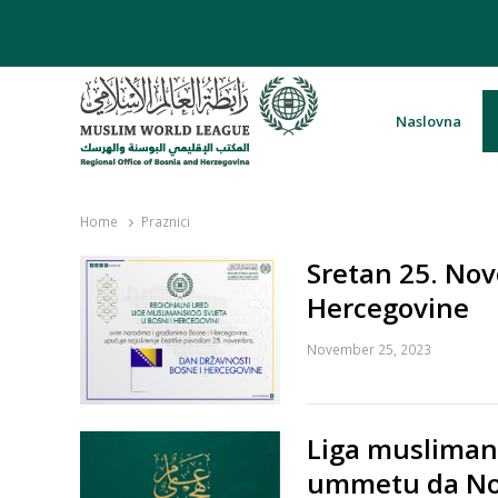
Naslovna
Rabita – Liga muslimanskog svijeta 
Home
Praznici
Sretan 25. Nov
Hercegovine
November 25, 2023
Liga muslimans
ummetu da Nov