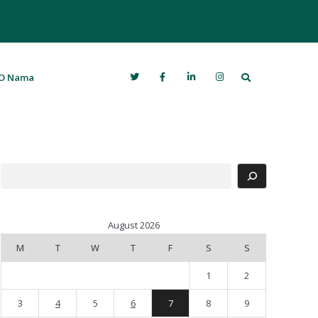
Search
O Nama
Search
August 2026
M
T
W
T
F
S
S
1
2
3
4
5
6
7
8
9