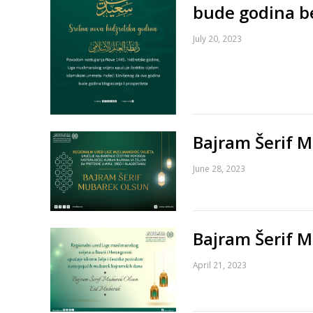
bude godina b
July 20, 2023
Bajram Šerif 
June 28, 2023
Bajram Šerif 
April 21, 2023