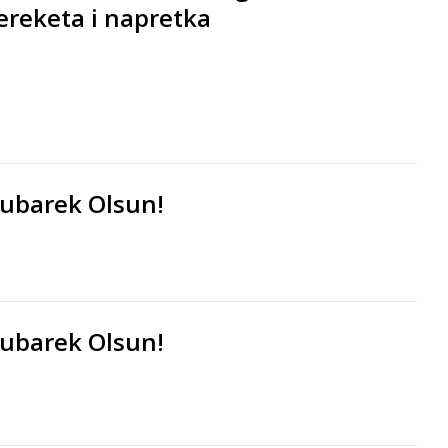
ereketa i napretka
Mubarek Olsun!
Mubarek Olsun!