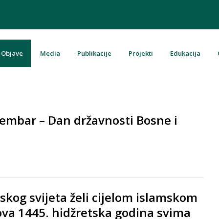
Objave
Media
Publikacije
Projekti
Edukacija
u Bosni i Hercegovini
embar – Dan državnosti Bosne i
kog svijeta želi cijelom islamskom
a 1445. hidžretska godina svima