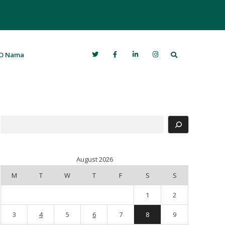
Search
O Nama
Search
August 2026
M
T
W
T
F
S
S
1
2
3
4
5
6
7
8
9