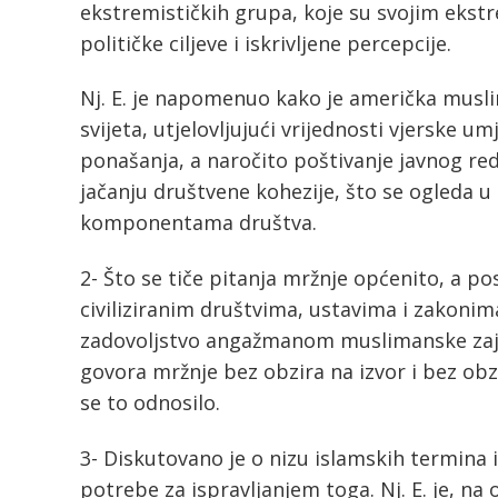
ekstremističkih grupa, koje su svojim ekstr
političke ciljeve i iskrivljene percepcije.
Nj. E. je napomenuo kako je američka musl
svijeta, utjelovljujući vrijednosti vjerske um
ponašanja, a naročito poštivanje javnog red
jačanju društvene kohezije, što se ogleda u
komponentama društva.
2- Što se tiče pitanja mržnje općenito, a po
civiliziranim društvima, ustavima i zakonima
zadovoljstvo angažmanom muslimanske zaje
govora mržnje bez obzira na izvor i bez obzir
se to odnosilo.
3- Diskutovano je o nizu islamskih termina 
potrebe za ispravljanjem toga. Nj. E. je, n