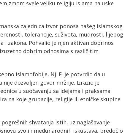
emizmom svele veliku religiju islama na uske
imanska zajednica izvor ponosa našeg islamskog
jerenosti, tolerancije, suživota, mudrosti, lijepog
a i zakona. Pohvalio je njen aktivan doprinos
 izuzetno dobrim odnosima s različitim
sebno islamofobije, Nj. E. je potvrdio da u
 nije dozvoljen govor mržnje. Izrazio je
dnice u suočavanju sa idejama i praksama
a na koje grupacije, religije ili etničke skupine
i pogrešnih shvatanja istih, uz naglašavanje
a osnovu svojih međunarodnih iskustava, predočio