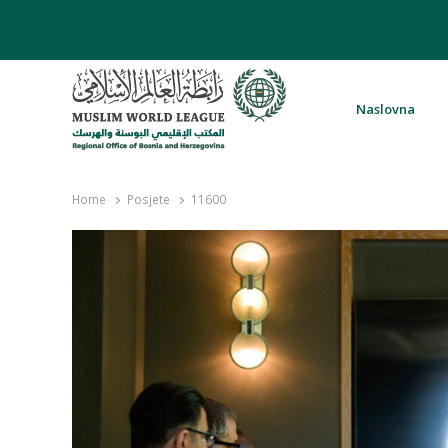
Naslovna
Rabita – Liga muslimanskog svijeta 
Home
Posjete
11600