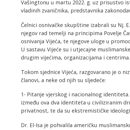
Vašingtonu u martu 2022. g. uz prisustvo is
vladinih zvaničnika, predstavnika zakonodavne
Čelnici osnivačke skupštine izabrali su Nj. 
njegov rad temelji na principima Povelje Časn
osnivanja Vijeća, te njegove uloge u promo
U sastavu Vijeće su i utjecajne muslimanske 
drugim vijećima, organizacijama i centrima.
Tokom sjednice Vijeća, razgovarano je o nizu
članovi, a neke od njih su sljedeće:
1- Pitanje vjerskog i nacionalnog identiteta.
između ova dva identiteta u civiliziranim d
privatnost, te da su ekstremističke ideologi
Dr. El-Isa je pohvalila američku muslimansk