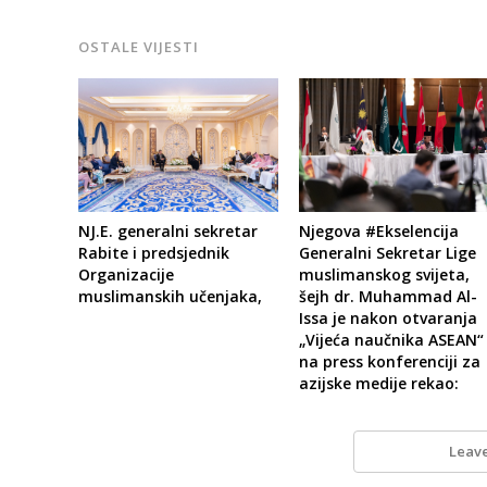
OSTALE VIJESTI
NJ.E. generalni sekretar
Njegova #Ekselencija
Rabite i predsjednik
Generalni Sekretar Lige
Organizacije
muslimanskog svijeta,
muslimanskih učenjaka,
šejh dr. Muhammad Al-
Issa je nakon otvaranja
„Vijeća naučnika ASEAN“
na press konferenciji za
azijske medije rekao:
Leav