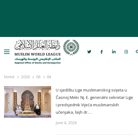
Menu
Rabita – Liga muslimanskog svijeta u
Bosni i Hercegovini
Home
2026
06
04
U sjedištu Lige muslimanskog svijeta u
Časnoj Meki: Nj. E. generalni sekretar Lige
i predsjednik Vijeća muslimanskih
učenjaka, šejh dr.…
June 4, 2026