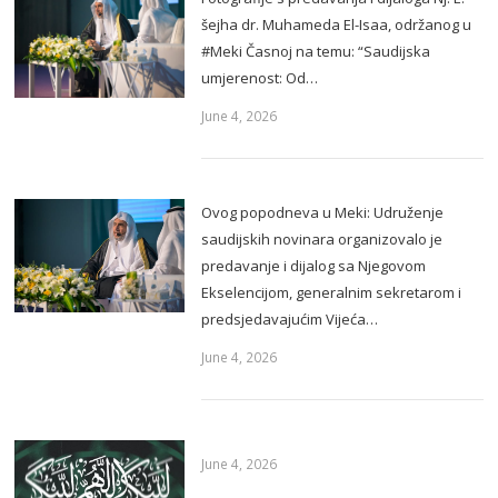
šejha dr. Muhameda El-Isaa, održanog u
#Meki Časnoj na temu: “Saudijska
umjerenost: Od…
June 4, 2026
Ovog popodneva u Meki: Udruženje
saudijskih novinara organizovalo je
predavanje i dijalog sa Njegovom
Ekselencijom, generalnim sekretarom i
predsjedavajućim Vijeća…
June 4, 2026
June 4, 2026