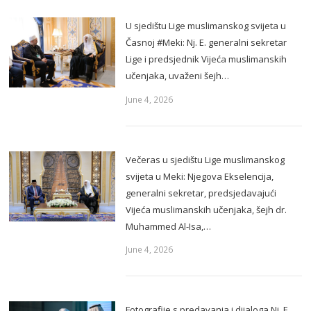
U sjedištu Lige muslimanskog svijeta u
Časnoj #Meki: Nj. E. generalni sekretar
Lige i predsjednik Vijeća muslimanskih
učenjaka, uvaženi šejh…
June 4, 2026
Večeras u sjedištu Lige muslimanskog
svijeta u Meki: Njegova Ekselencija,
generalni sekretar, predsjedavajući
Vijeća muslimanskih učenjaka, šejh dr.
Muhammed Al-Isa,…
June 4, 2026
Fotografije s predavanja i dijaloga Nj. E.