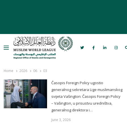
Menu
Rabita – Liga muslimanskog svijeta u
Bosni i Hercegovini
Home
2026
06
03
Časopis Foreign Policy ugostio
generalnog sekretara Lige muslimanskog
svijeta Vašington: Časopis Foreign Policy
– Vašington, u prisustvu uredništva,
generalnog direktora i…
June 3, 2026