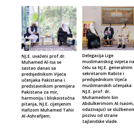
Delegacija Lige
NJ.E. uvaženi prof.dr.
muslimanskog svijeta n
Muhamed Al-Isa se
čelu sa NJ.E. generalnim
sastao danas sa
sekretarom Rabite i
predsjednikom Vijeća
predsjednikom Vijeća
učenjaka Pakistana i
muslimanskih učenjaka
predstavnikom premijera
NJ.E. prof. dr.
Pakistana za mir,
Muhamedom bin
harmoniju i bliskoistočna
Abdulkerimom Al-Isaom
pitanja, NJ.E. cijenjenim
odazivajući se službeno
Hafizom Muhamed Tahir
pozivu od strane
Al-Ashrafijem.
tajlandske vlade.