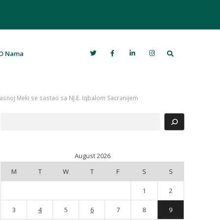
Search
O Nama
Časnoj Meki se sastao sa NJ.E. Iqbalom Sacranijem
Search
August 2026
M
T
W
T
F
S
S
1
2
3
4
5
6
7
8
9