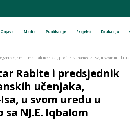
Objave
Media
Publikacije
Projekti
Edukacija
u Bosni i Hercegovini
k Organizacije muslimanskih učenjaka, prof.dr. Muhamed Al-Isa, u svom uredu u 
tar Rabite i predsjednik
anskih učenjaka,
Isa, u svom uredu u
 sa NJ.E. Iqbalom