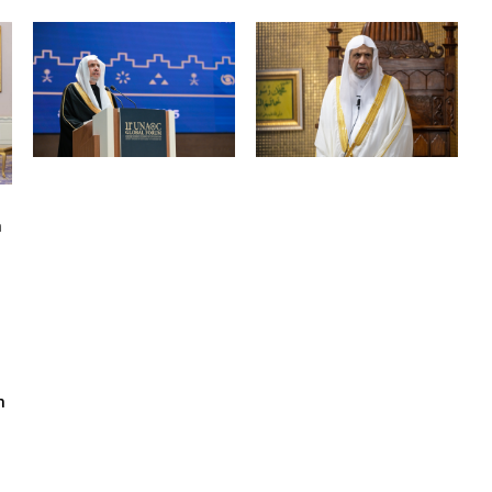
a
,
m