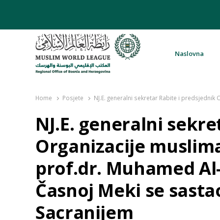
Naslovna
Rabita – Liga muslimanskog svijeta 
Home
Posjete
NJ.E. generalni sekretar Rabite i predsjedni
NJ.E. generalni sekre
Organizacije muslim
prof.dr. Muhamed Al-
Časnoj Meki se sastao
Sacranijem