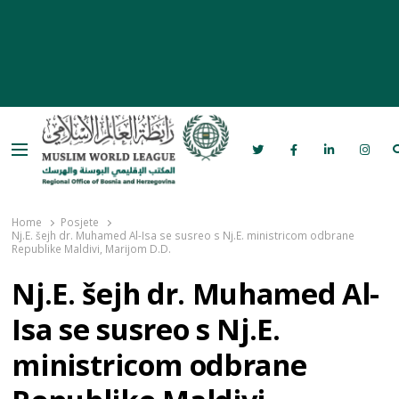
Menu
Rabita – Liga muslimanskog svijeta u
Bosni i Hercegovini
Home
Posjete
Nj.E. šejh dr. Muhamed Al-Isa se susreo s Nj.E. ministricom odbrane
Republike Maldivi, Marijom D.D.
Nj.E. šejh dr. Muhamed Al-
Isa se susreo s Nj.E.
ministricom odbrane