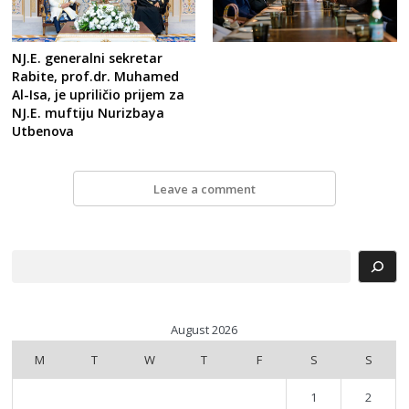
NJ.E. generalni sekretar
Rabite, prof.dr. Muhamed
Al-Isa, je upriličio prijem za
NJ.E. muftiju Nurizbaya
Utbenova
Leave a comment
Search
August 2026
M
T
W
T
F
S
S
1
2