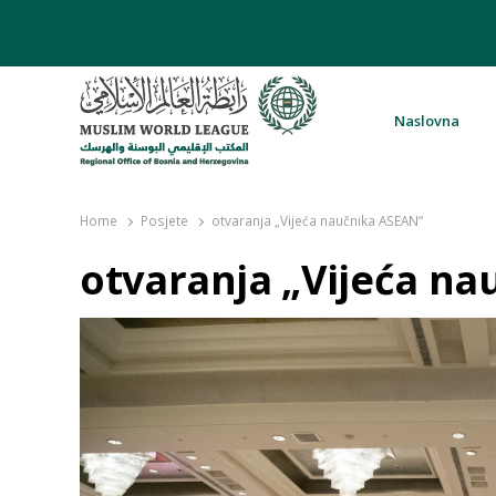
Naslovna
Rabita – Liga muslimanskog svijeta 
Home
Posjete
otvaranja „Vijeća naučnika ASEAN“
otvaranja „Vijeća n