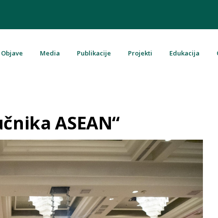
Objave
Media
Publikacije
Projekti
Edukacija
u Bosni i Hercegovini
aučnika ASEAN“