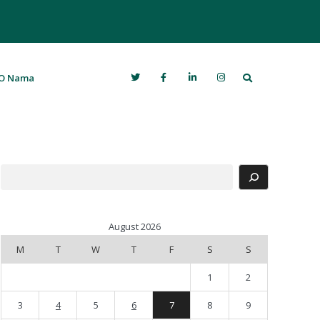
Search
O Nama
Search
August 2026
M
T
W
T
F
S
S
1
2
3
4
5
6
7
8
9