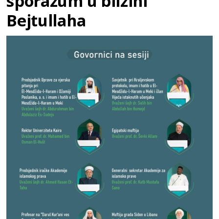
sporazum u blizini
Bejtullaha