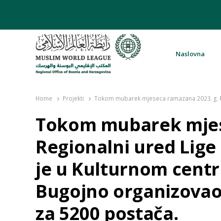
Naslovna
Rabita – Liga muslimanskog svijeta 
Home
Projekti
Tokom mubarek mjeseca ramazana 2023. g. Re
Tokom mubarek mjes
Regionalni ured Lige
je u Kulturnom cent
Bugojno organizovao
za 5200 postača.