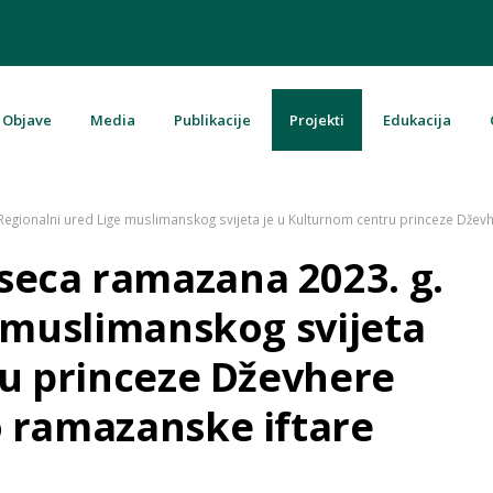
Objave
Media
Publikacije
Projekti
Edukacija
u Bosni i Hercegovini
gionalni ured Lige muslimanskog svijeta je u Kulturnom centru princeze Džev
eca ramazana 2023. g.
 muslimanskog svijeta
ru princeze Dževhere
 ramazanske iftare