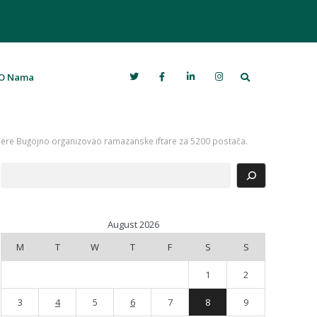
Search
O Nama
here Bugojno organizovao ramazanske iftare za 5200 postača.
Search
August 2026
M
T
W
T
F
S
S
1
2
3
4
5
6
7
8
9