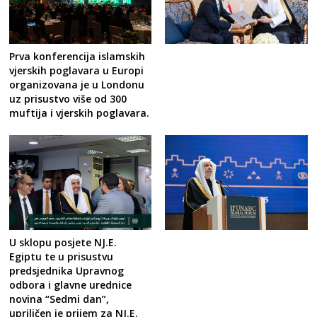
Prva konferencija islamskih
vjerskih poglavara u Europi
organizovana je u Londonu
uz prisustvo više od 300
muftija i vjerskih poglavara.
U sklopu posjete NJ.E.
Egiptu te u prisustvu
predsjednika Upravnog
odbora i glavne urednice
novina “Sedmi dan”,
upriličen je prijem za NJ.E.