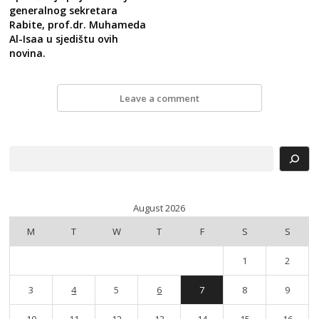
generalnog sekretara
Rabite, prof.dr. Muhameda
Al-Isaa u sjedištu ovih
novina.
Leave a comment
Search
August 2026
M
T
W
T
F
S
S
1
2
3
4
5
6
7
8
9
10
11
12
13
14
15
16