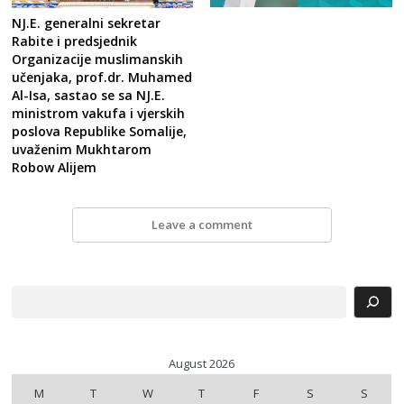
NJ.E. generalni sekretar
Rabite i predsjednik
Organizacije muslimanskih
učenjaka, prof.dr. Muhamed
Al-Isa, sastao se sa NJ.E.
ministrom vakufa i vjerskih
poslova Republike Somalije,
uvaženim Mukhtarom
Robow Alijem
Leave a comment
Search
August 2026
M
T
W
T
F
S
S