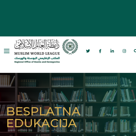
Rabita – Liga muslimanskog svijeta u
Bosni i Hercegovini
BESPLATNA
EDUKACIJA