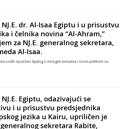
J.E. dr. Al-Isaa Egiptu i u prisustvu
ka i čelnika novina “Al-Ahram,”
ijem za NJ.E. generalnog sekretara,
meda Al-Isaa.
eta vodili opsežan dijalog o mnogim temama i ovom prilikom su
NJ.E. Egiptu, odazivajući se
vu i u prisustvu predsjednika
skog jezika u Kairu, upriličen je
. generalnog sekretara Rabite,