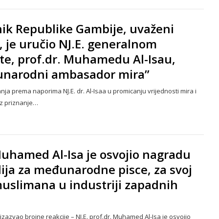
nik Republike Gambije, uvaženi
 je uručio NJ.E. generalnom
te, prof.dr. Muhamedu Al-Isau,
unarodni ambasador mira”
nja prema naporima NJ.E. dr. Al-Isaa u promicanju vrijednosti mira i
z priznanje…
 Muhamed Al-Isa je osvojio nagradu
ija za međunarodne pisce, za svoj
 muslimana u industriji zapadnih
izazvao brojne reakcije – NJ.E. prof.dr. Muhamed Al-Isa je osvojio