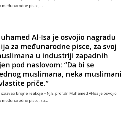
za međunarodne pisce,…
 Muhamed Al-Isa je osvojio nagradu
ija za međunarodne pisce, za svoj
 muslimana u industriji zapadnih
ljen pod naslovom: “Da bi se
 jednog muslimana, neka muslimani
vlastite priče.”
izazvao brojne reakcije – NJ.E. prof.dr. Muhamed Al-Isa je osvojio
za međunarodne pisce, za…