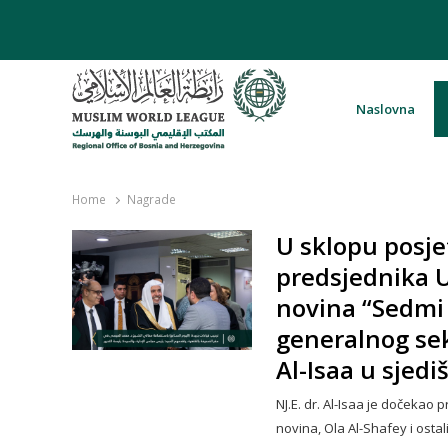
Naslovna
Rabita – Liga muslimanskog svijeta 
Home
Nagrade
U sklopu posjet
predsjednika 
novina “Sedmi d
generalnog se
Al-Isaa u sjedi
NJ.E. dr. Al-Isaa je dočeka
novina, Ola Al-Shafey i osta