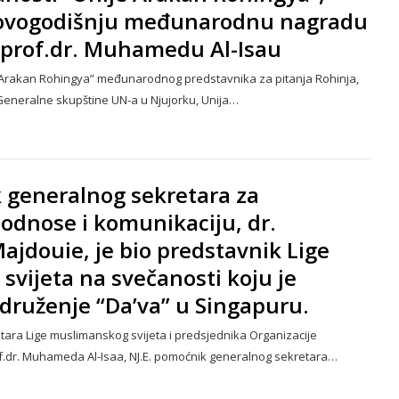
u ovogodišnju međunarodnu nagradu
E. prof.dr. Muhamedu Al-Isau
Arakan Rohingya” međunarodnog predstavnika za pitanja Rohinja,
eneralne skupštine UN-a u Njujorku, Unija…
 generalnog sekretara za
dnose i komunikaciju, dr.
jdouie, je bio predstavnik Lige
vijeta na svečanosti koju je
druženje “Da’va” u Singapuru.
etara Lige muslimanskog svijeta i predsjednika Organizacije
f.dr. Muhameda Al-Isaa, NJ.E. pomoćnik generalnog sekretara…