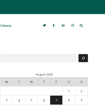
Search
O Nama
Search
August 2026
M
T
W
T
F
S
S
1
2
3
4
5
6
7
8
9