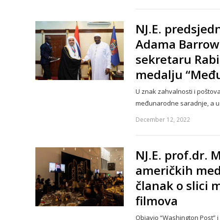
NJ.E. predsjed
Adama Barrow,
sekretaru Rabi
medalju “Međ
U znak zahvalnosti i poštova
međunarodne saradnje, a u
December 12, 2022
NJ.E. prof.dr.
američkih med
članak o slici
filmova
Objavio “Washington Post” i 