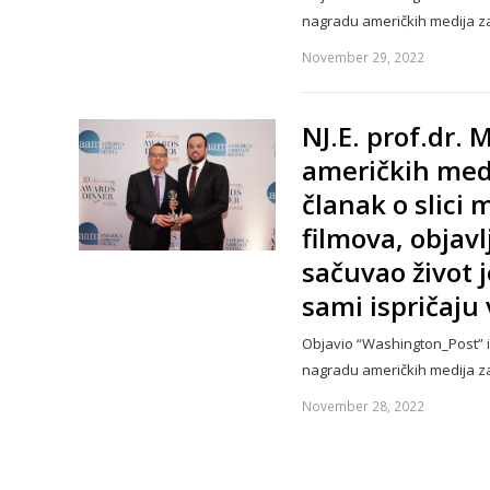
nagradu američkih medija 
November 29, 2022
NJ.E. prof.dr.
američkih med
članak o slici
filmova, objav
sačuvao život
sami ispričaju 
Objavio “Washington_Post” i 
nagradu američkih medija 
November 28, 2022