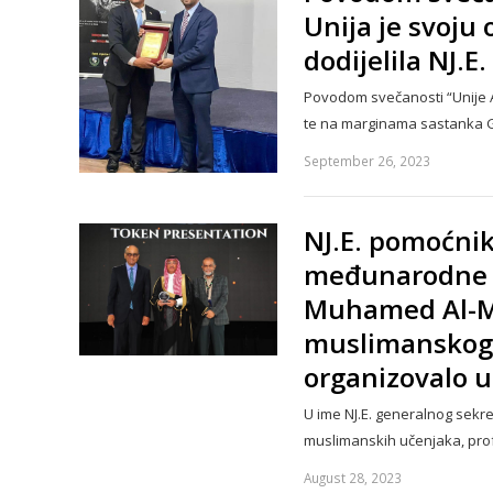
Unija je svoj
dodijelila NJ.
Povodom svečanosti “Unije 
te na marginama sastanka G
September 26, 2023
NJ.E. pomoćnik
međunarodne o
Muhamed Al-Ma
muslimanskog s
organizovalo u
U ime NJ.E. generalnog sekr
muslimanskih učenjaka, pro
August 28, 2023