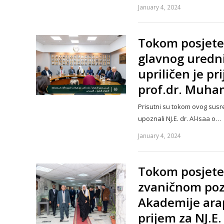
January 4, 2024
Tokom posjete N
glavnog uredni
upriličen je pr
prof.dr. Muha
Prisutni su tokom ovog susr
upoznali NJ.E. dr. Al-Isaa o…
January 4, 2024
Tokom posjete 
zvaničnom pozi
Akademije arap
prijem za NJ.E