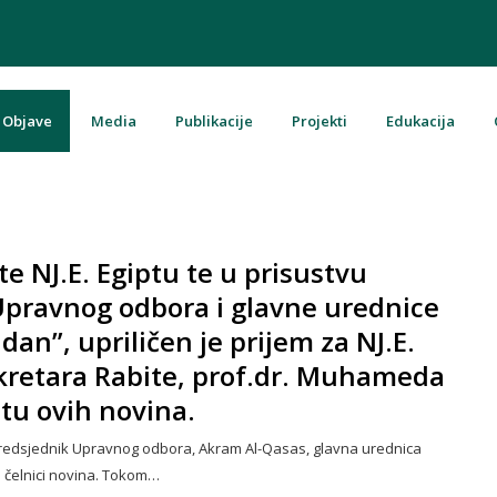
Objave
Media
Publikacije
Projekti
Edukacija
u Bosni i Hercegovini
e NJ.E. Egiptu te u prisustvu
Upravnog odbora i glavne urednice
an”, upriličen je prijem za NJ.E.
kretara Rabite, prof.dr. Muhameda
štu ovih novina.
o predsjednik Upravnog odbora, Akram Al-Qasas, glavna urednica
li čelnici novina. Tokom…