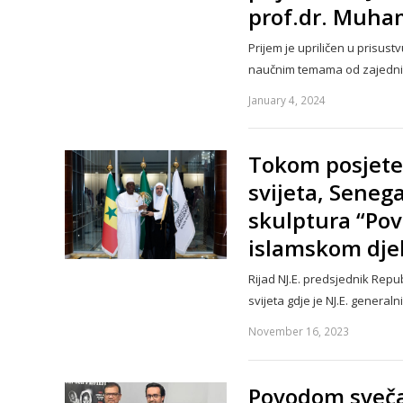
prof.dr. Muha
Prijem je upriličen u prisus
naučnim temama od zajedni
January 4, 2024
Tokom posjete
svijeta, Seneg
skulptura “Pov
islamskom dje
Rijad NJ.E. predsjednik Repu
svijeta gdje je NJ.E. genera
November 16, 2023
Povodom sveča