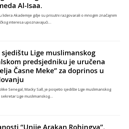
meda Al-Isaa.
tvu lidera Akademije gdje su prisutni razgovarali o mnogim značajnim
čkog interesa upoznavajući…
 sjedištu Lige muslimanskog
alskom predsjedniku je uručena
elja Časne Meke” za doprinos u
lovanju
blike Senegal, Macky Sall, je posjetio sjedište Lige muslimanskog
lni sekretar Lige muslimanskog…
nosti “Unije Arakan Rohingya”,