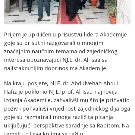
Prijem je upriličen u prisustvu lidera Akademije
gdje su prisutni razgovarali o mnogim
značajnim naučnim temama od zajedničkog
interesa upoznavajući NJ.E. dr. Al-Isaa sa
najistaknutijim doprinosima Akademije.
Na kraju posjete, NJ.E. dr. Abdulvehab Abdul
Hafiz je poklonio NJ.E. prof. Al-Isau najnovija
izdanja Akademije, zahvalivši mu što je prihvatio
poziv i pohvalivši vrijednost zajedničkog dijaloga
gdje su razmatrali mnoga različita pitanja
uključujući perspektive saradnje sa Rabitom. Na
temelju ciljeva kojima se teži u