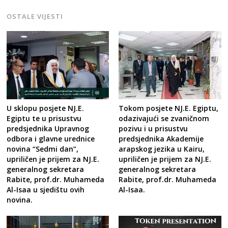
OSTALE VIJESTI
U sklopu posjete NJ.E.
Tokom posjete NJ.E. Egiptu,
Egiptu te u prisustvu
odazivajući se zvaničnom
predsjednika Upravnog
pozivu i u prisustvu
odbora i glavne urednice
predsjednika Akademije
novina “Sedmi dan”,
arapskog jezika u Kairu,
upriličen je prijem za NJ.E.
upriličen je prijem za NJ.E.
generalnog sekretara
generalnog sekretara
Rabite, prof.dr. Muhameda
Rabite, prof.dr. Muhameda
Al-Isaa u sjedištu ovih
Al-Isaa.
novina.