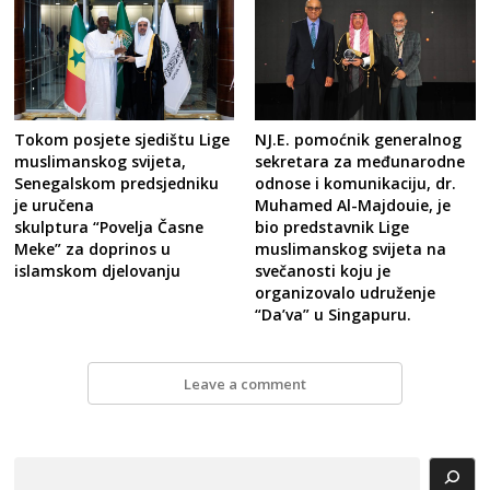
NJ.E. pomoćnik generalnog
Tokom posjete sjedištu Lige
sekretara za međunarodne
muslimanskog svijeta,
odnose i komunikaciju, dr.
Senegalskom predsjedniku
Muhamed Al-Majdouie, je
je uručena
bio predstavnik Lige
skulptura “Povelja Časne
muslimanskog svijeta na
Meke” za doprinos u
svečanosti koju je
islamskom djelovanju
organizovalo udruženje
“Da’va” u Singapuru.
Leave a comment
Search