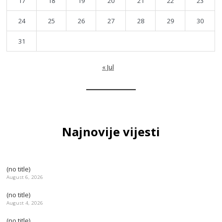
17
18
19
20
21
22
23
24
25
26
27
28
29
30
31
« Jul
Najnovije vijesti
(no title)
August 6, 2026
(no title)
August 4, 2026
(no title)