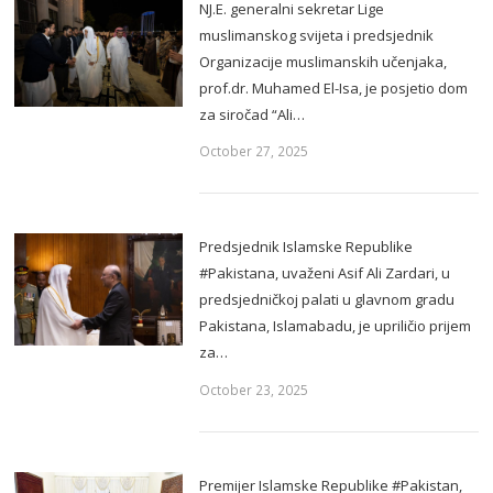
NJ.E. generalni sekretar Lige
muslimanskog svijeta i predsjednik
Organizacije muslimanskih učenjaka,
prof.dr. Muhamed El-Isa, je posjetio dom
za siročad “Ali…
October 27, 2025
Predsjednik Islamske Republike
#Pakistana, uvaženi Asif Ali Zardari, u
predsjedničkoj palati u glavnom gradu
Pakistana, Islamabadu, je upriličio prijem
za…
October 23, 2025
Premijer Islamske Republike #Pakistan,