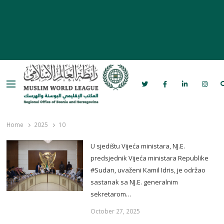
Menu
Rabita – Liga muslimanskog svijeta u
Bosni i Hercegovini
Home
2025
10
U sjedištu Vijeća ministara, NJ.E.
predsjednik Vijeća ministara Republike
#Sudan, uvaženi Kamil Idris, je održao
sastanak sa NJ.E. generalnim
sekretarom…
October 27, 2025