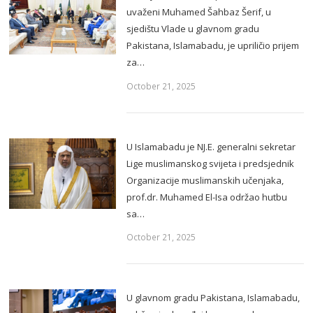
uvaženi Muhamed Šahbaz Šerif, u
sjedištu Vlade u glavnom gradu
Pakistana, Islamabadu, je upriličio prijem
za…
October 21, 2025
U Islamabadu je NJ.E. generalni sekretar
Lige muslimanskog svijeta i predsjednik
Organizacije muslimanskih učenjaka,
prof.dr. Muhamed El-Isa održao hutbu
sa…
October 21, 2025
U glavnom gradu Pakistana, Islamabadu,