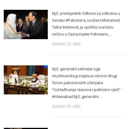
NJ.E. predsjednik Odbora za odbranu u
Senatu #Pakistana, uvaženi Muhamed
Talha Mahmud, je upriličio svečanu
večeru u čast posjete Pakistanu…
October 27, 2025
NJ.E. generalni sekretar Lige
muslimanskog svijeta je otvorio drugi
forum pakistanskih učenjaka
“Usklađivanje stavova i jedinstvo riječi”
#Islamabad NJ.E. generalni…
October 27, 2025