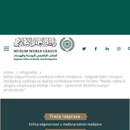
Menu
Rabita – Liga muslimanskog svijeta u
Bosni i Hercegovini
Home
Infografika
Etička odgovornost u međunarodnim medijima – religijski lideri i kreatori
medijskog sadržaja za dijalog na Međunarodnom forumu: “Mediji i njihova
uloga u raspirivanju mržnje i nasilja – opasnosti dezinformacija i
pristranosti.”