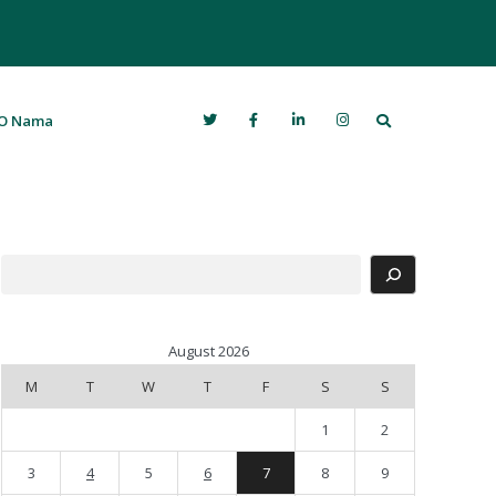
Search
O Nama
Search
August 2026
M
T
W
T
F
S
S
1
2
3
4
5
6
7
8
9