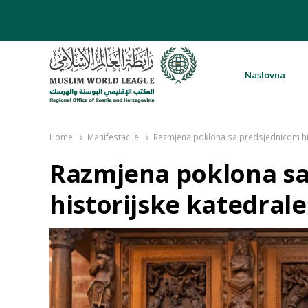
Naslovna
Rabita – Liga muslimanskog svijeta 
Home
Manifestacije
Razmjena poklona sa predsjednicom his
Razmjena poklona s
historijske katedral