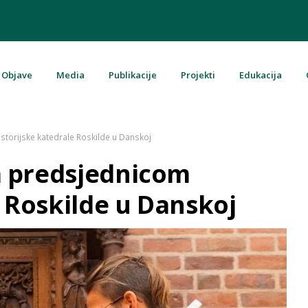
Objave
Media
Publikacije
Projekti
Edukacija
u Bosni i Hercegovini
torijske katedrale Roskilde u Danskoj
a predsjednicom
e Roskilde u Danskoj