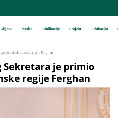
Objave
Media
Publikacije
Projekti
Edukacija
u Bosni i Hercegovini
gaciju uzbekistanske regije Ferghan
 Sekretara je primio
nske regije Ferghan