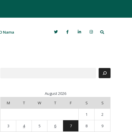
Search
O Nama
Search
August 2026
M
T
W
T
F
S
S
1
2
3
4
5
6
7
8
9