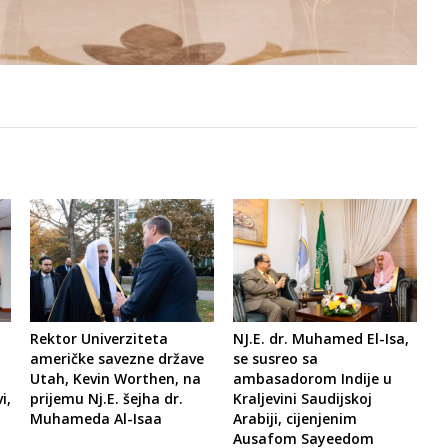
Rektor Univerziteta
NJ.E. dr. Muhamed El-Isa,
američke savezne države
se susreo sa
Utah, Kevin Worthen, na
ambasadorom Indije u
prijemu Nj.E. šejha dr.
Kraljevini Saudijskoj
i,
Muhameda Al-Isaa
Arabiji, cijenjenim
Ausafom Sayeedom