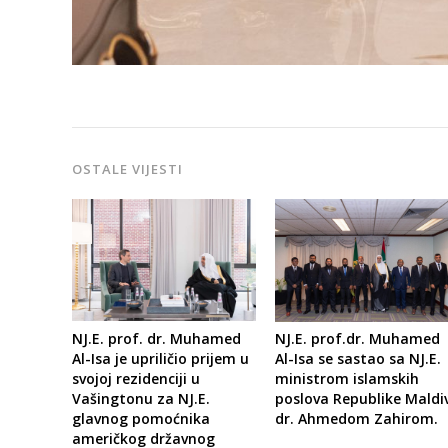
OSTALE VIJESTI
NJ.E. prof. dr. Muhamed
NJ.E. prof.dr. Muhamed
Al-Isa je upriličio prijem u
Al-Isa se sastao sa NJ.E.
svojoj rezidenciji u
ministrom islamskih
Vašingtonu za NJ.E.
poslova Republike Maldiv
glavnog pomoćnika
dr. Ahmedom Zahirom.
američkog državnog