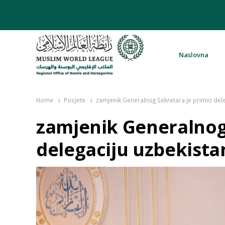
Naslovna
Rabita – Liga muslimanskog svijeta 
Home
Posjete
zamjenik Generalnog Sekretara je primio dele
zamjenik Generalnog
delegaciju uzbekista