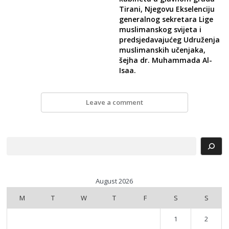
Tirani, Njegovu Ekselenciju
generalnog sekretara Lige
muslimanskog svijeta i
predsjedavajućeg Udruženja
muslimanskih učenjaka,
šejha dr. Muhammada Al-
Isaa.
Leave a comment
Search
August 2026
M
T
W
T
F
S
S
1
2