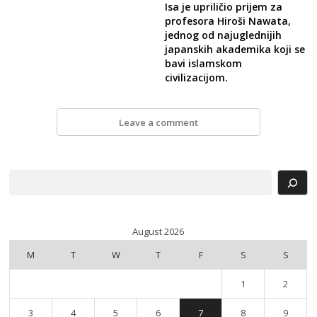
Isa je upriličio prijem za
profesora Hiroši Nawata,
jednog od najuglednijih
japanskih akademika koji se
bavi islamskom
civilizacijom.
Leave a comment
Search
August 2026
M
T
W
T
F
S
S
1
2
3
4
5
6
7
8
9