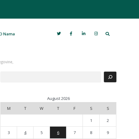
Search
O Nama
egovine,
Search
August 2026
M
T
W
T
F
S
S
1
2
3
4
5
6
7
8
9