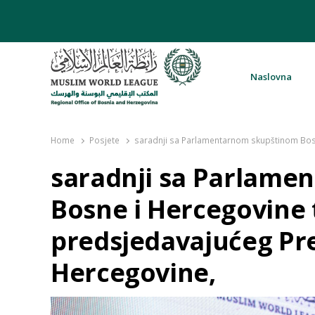
Naslovna
Rabita – Liga muslimanskog svijeta 
Home
Posjete
saradnji sa Parlamentarnom skupštinom Bosn
saradnji sa Parlame
Bosne i Hercegovine 
predsjedavajućeg Pre
Hercegovine,