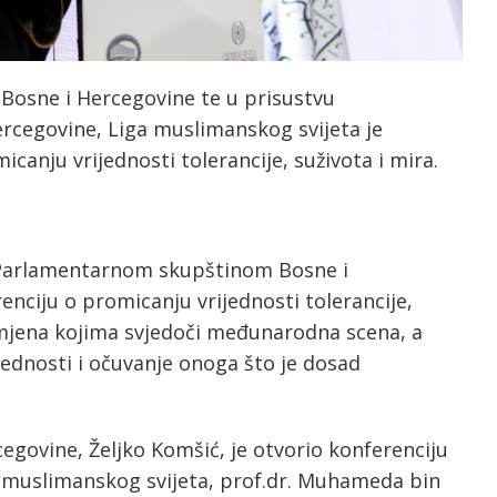
osne i Hercegovine te u prisustvu
rcegovine, Liga muslimanskog svijeta je
canju vrijednosti tolerancije, suživota i mira.
a Parlamentarnom skupštinom Bosne i
nciju o promicanju vrijednosti tolerancije,
omjena kojima svjedoči međunarodna scena, a
jednosti i očuvanje onoga što je dosad
egovine, Željko Komšić, je otvorio konferenciju
e muslimanskog svijeta, prof.dr. Muhameda bin