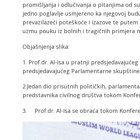
promišljanja i odlučivanja o pitanjima od s
jedno poglavlje usmjereno ka njegovoj budu
prevazilazeći poteškoće i izazove te putem 
uzmu pouku iz bolnih i tragičnih primjera m
Objašnjenja slika:
1. Prof.dr. Al-Isa u pratnji predsjedavajuće
predsjedavajućeg Parlamentarne skupštine
2.Jedan dio prisutnih političkih, parlamentar
predstavnika civilnog društva tokom Konfe
3. Prof.dr. Al-Isa se obraća tokom Konfere