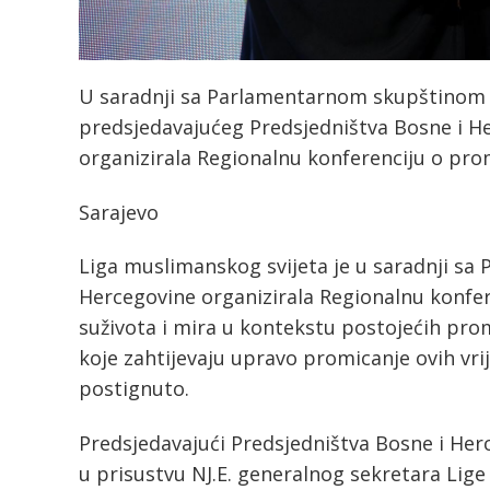
U saradnji sa Parlamentarnom skupštinom B
predsjedavajućeg Predsjedništva Bosne i He
organizirala Regionalnu konferenciju o promi
Sarajevo
Liga muslimanskog svijeta je u saradnji s
Hercegovine organizirala Regionalnu konfere
suživota i mira u kontekstu postojećih pr
koje zahtijevaju upravo promicanje ovih vri
postignuto.
Predsjedavajući Predsjedništva Bosne i Herc
u prisustvu NJ.E. generalnog sekretara Lig