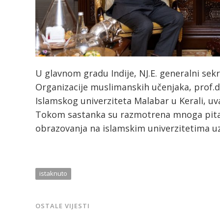
U glavnom gradu Indije, NJ.E. generalni sek
Organizacije muslimanskih učenjaka, prof.d
Islamskog univerziteta Malabar u Kerali, 
Tokom sastanka su razmotrena mnoga pitanj
obrazovanja na islamskim univerzitetima u
istaknuto
OSTALE VIJESTI