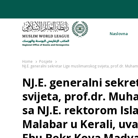
Naslovna
Rabita – Liga muslimanskog svijeta 
Home
Posjete
NJ.E. generalni sekretar Lige muslimanskog svijeta, prof.dr. Muh
NJ.E. generalni sekr
svijeta, prof.dr. Muh
sa NJ.E. rektorom Is
Malabar u Kerali, uv
Ebu Bekr Koya Madv