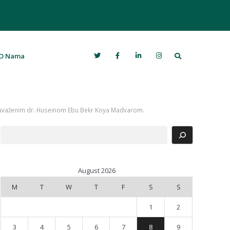
Search
O Nama
li, uvaženim dr. Huseinom Ebu Bekr Koya Madvarom.
Search
August 2026
M
T
W
T
F
S
S
1
2
3
4
5
6
7
8
9