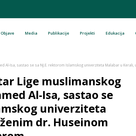
Objave
Media
Publikacije
Projekti
Edukacija
u Bosni i Hercegovini
amed Al-Isa, sastao se sa NJ.E. rektorom Islamskog univerziteta Malabar u Kera
etar Lige muslimanskog
amed Al-Isa, sastao se
lamskog univerziteta
aženim dr. Huseinom
arom.