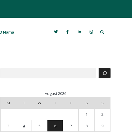
Search
O Nama
Search
August 2026
M
T
W
T
F
S
S
1
2
3
4
5
6
7
8
9