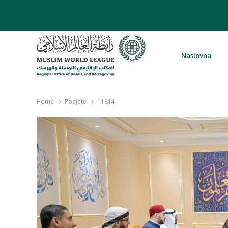
Naslovna
Rabita – Liga muslimanskog svijeta 
Home
Posjete
11814