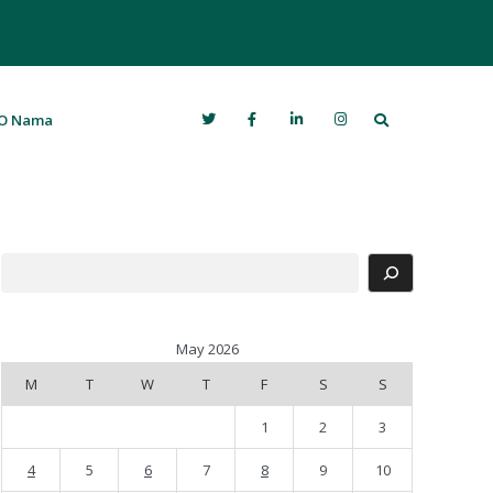
Search
O Nama
Search
May 2026
M
T
W
T
F
S
S
1
2
3
4
5
6
7
8
9
10