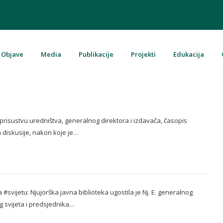
Objave
Media
Publikacije
Projekti
Edukacija
u Bosni i Hercegovini
risustvu uredništva, generalnog direktora i izdavača, časopis
n diskusije, nakon koje je…
a #svijetu: Njujorška javna biblioteka ugostila je Nj. E. generalnog
 svijeta i predsjednika…