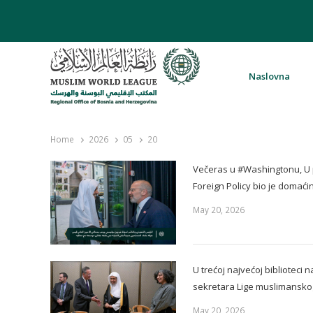
Naslovna
Rabita – Liga muslimanskog svijeta 
Home
2026
05
20
Večeras u #Washingtonu, U p
Foreign Policy bio je domaći
May 20, 2026
U trećoj najvećoj biblioteci n
sekretara Lige muslimanskog
May 20, 2026