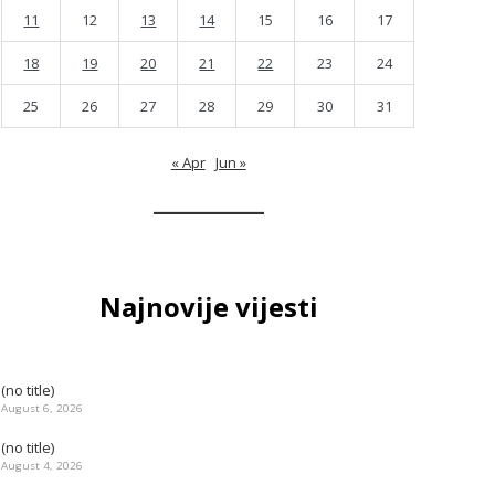
11
12
13
14
15
16
17
18
19
20
21
22
23
24
25
26
27
28
29
30
31
« Apr
Jun »
Najnovije vijesti
(no title)
August 6, 2026
(no title)
August 4, 2026