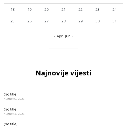
18
19
20
21
22
23
24
25
26
27
28
29
30
31
« Apr
Jun »
Najnovije vijesti
(no title)
August 6, 2026
(no title)
August 4, 2026
(no title)