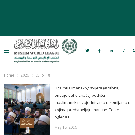
Menu
Rabita – Liga muslimanskog svijeta u
Bosni i Hercegovini
Home
2026
05
18
Liga muslimanskog svijeta (#Rabita)
pridaje veliki značaj podršci
muslimanskim zajednicama u zemljama u
kojima predstavljaju manjine. To se
ogleda u…
May 18, 2026