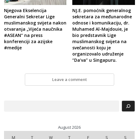
NJ.E. pomoćnik generalnog
Njegova Ekselencija
sekretara za međunarodne
Generalni Sekretar Lige
odnose i komunikaciju, dr.
muslimanskog svijeta nakon
Muhamed Al-Majdouie, je
otvaranja „Vijeća naučnika
bio predstavnik Lige
#ASEAN“ na press
muslimanskog svijeta na
konferenciji za azijske
svečanosti koju je
#medije
organizovalo udruženje
“Da’va” u Singapuru.
Leave a comment
Search
August 2026
M
T
W
T
F
S
S