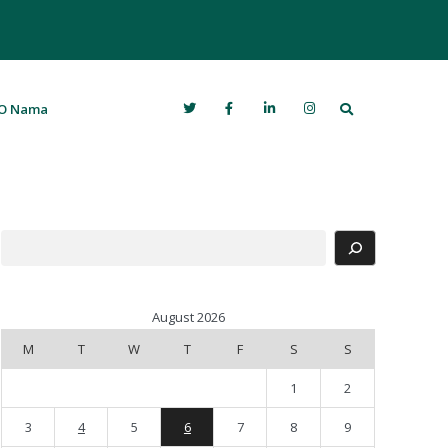
Search
O Nama
Search
August 2026
M
T
W
T
F
S
S
1
2
3
4
5
6
7
8
9