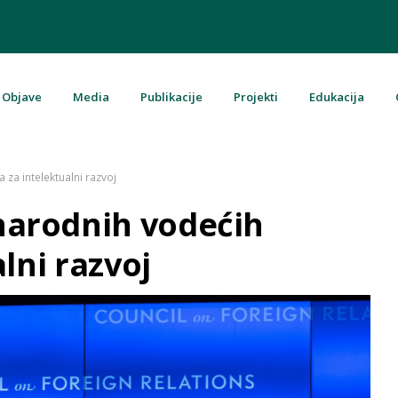
Objave
Media
Publikacije
Projekti
Edukacija
u Bosni i Hercegovini
a intelektualni razvoj
arodnih vodećih
lni razvoj