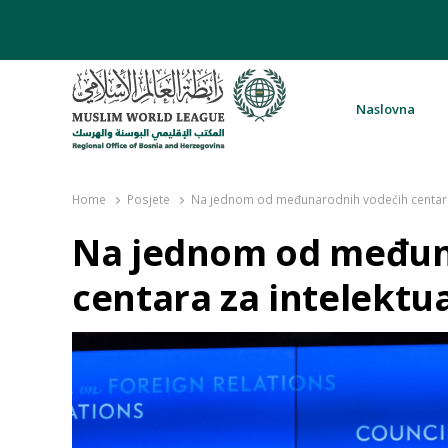
Naslovna
Rabita – Liga muslimanskog svijeta 
Home
Posjete
Na jednom od međunarodnih vodećih centara z
Na jednom od međun
centara za intelektua