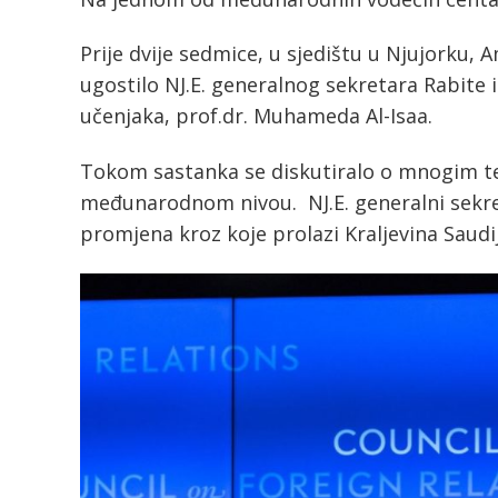
Prije dvije sedmice, u sjedištu u Njujorku, 
ugostilo NJ.E. generalnog sekretara Rabite
učenjaka, prof.dr. Muhameda Al-Isaa.
Tokom sastanka se diskutiralo o mnogim t
međunarodnom nivou. NJ.E. generalni sekreta
promjena kroz koje prolazi Kraljevina Saudij