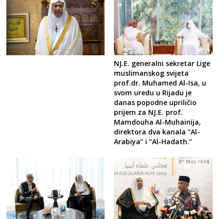
NJ.E. generalni sekretar Lige
muslimanskog svijeta
prof.dr. Muhamed Al-Isa, u
svom uredu u Rijadu je
danas popodne upriličio
prijem za NJ.E. prof.
Mamdouha Al-Muhainija,
direktora dva kanala “Al-
Arabiya” i “Al-Hadath.”