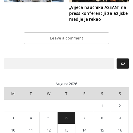
„Vijeća naučnika ASEAN“ na
press konferenciji za azijske
medije je rekao
Leave a comment
Search
August 2026
M
T
W
T
F
S
S
1
2
3
4
5
6
7
8
9
10
11
12
13
14
15
16