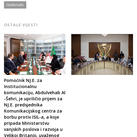
istaknuto
OSTALE VIJESTI
Pomoćnik NJ.E. za
Institucionalnu
komunikaciju, Abdulvehab Al
-Šehri, je upriličio prijem za
NJ.E. predsjednika
Komunikacijskog centra za
borbu protiv ISIL-a, a koje
pripada Ministarstvu
vanjskih poslova i razvoja u
Velikoj Britaniji, uvaženog