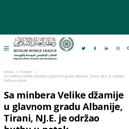
Menu
Rabita – Liga muslimanskog svijeta u
Bosni i Hercegovini
Home
Posjete
Sa minbera Velike džamije u glavnom gradu Albanije, Tirani, NJ.E. je održao
hutbu u petak
Sa minbera Velike džamije
u glavnom gradu Albanije,
Tirani, NJ.E. je održao