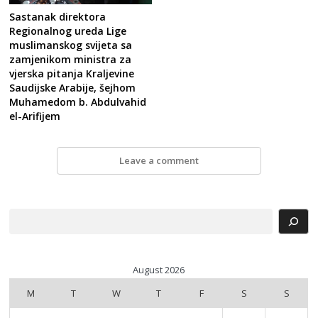
Sastanak direktora
Regionalnog ureda Lige
muslimanskog svijeta sa
zamjenikom ministra za
vjerska pitanja Kraljevine
Saudijske Arabije, šejhom
Muhamedom b. Abdulvahid
el-Arifijem
Leave a comment
Search
August 2026
M
T
W
T
F
S
S