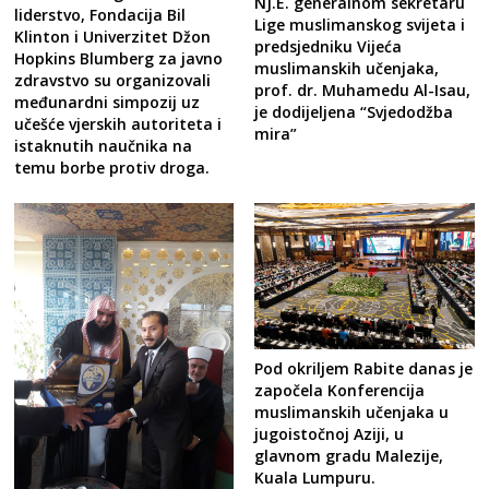
NJ.E. generalnom sekretaru
liderstvo, Fondacija Bil
Lige muslimanskog svijeta i
Klinton i Univerzitet Džon
predsjedniku Vijeća
Hopkins Blumberg za javno
muslimanskih učenjaka,
zdravstvo su organizovali
prof. dr. Muhamedu Al-Isau,
međunardni simpozij uz
je dodijeljena “Svjedodžba
učešće vjerskih autoriteta i
mira”
istaknutih naučnika na
temu borbe protiv droga.
Pod okriljem Rabite danas je
započela Konferencija
muslimanskih učenjaka u
jugoistočnoj Aziji, u
glavnom gradu Malezije,
Kuala Lumpuru.