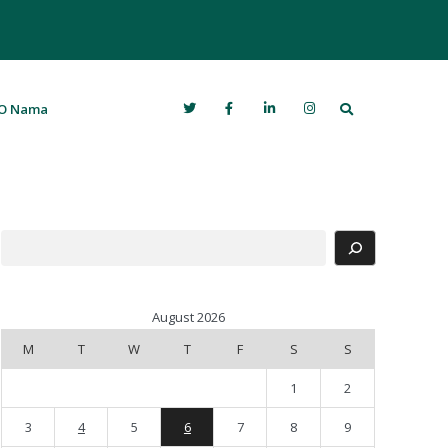
Search
O Nama
Search
August 2026
M
T
W
T
F
S
S
1
2
3
4
5
6
7
8
9