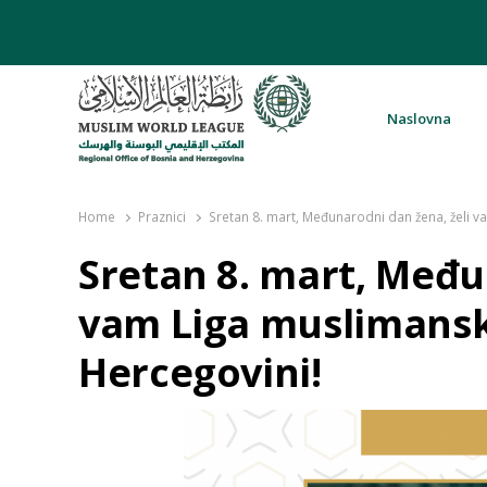
Naslovna
Rabita – Liga muslimanskog svijeta 
Home
Praznici
Sretan 8. mart, Međunarodni dan žena, želi v
Sretan 8. mart, Među
vam Liga muslimansko
Hercegovini!