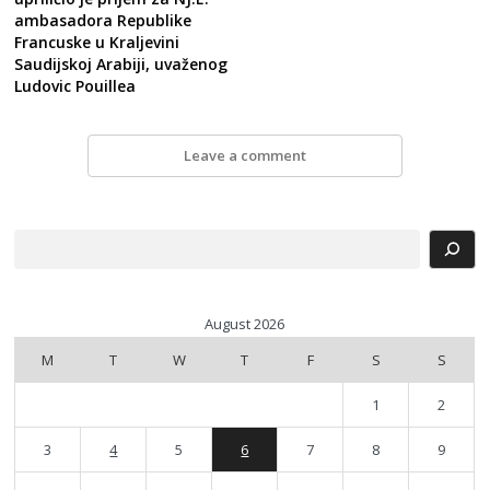
ambasadora Republike
Francuske u Kraljevini
Saudijskoj Arabiji, uvaženog
Ludovic Pouillea
Leave a comment
Search
August 2026
M
T
W
T
F
S
S
1
2
3
4
5
6
7
8
9