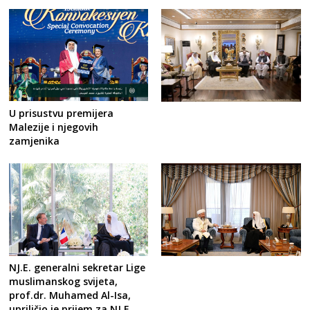
U prisustvu premijera
Malezije i njegovih
zamjenika
NJ.E. generalni sekretar Lige
muslimanskog svijeta,
prof.dr. Muhamed Al-Isa,
upriličio je prijem za NJ.E.