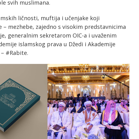
ble svih muslimana.
mskih ličnosti, muftija i učenjake koji
ole – mezhebe, zajedno s visokim predstavnicima
nje, generalnim sekretarom OIC-a i uvaženim
emije islamskog prava u Džedi i Akademije
 – #Rabite.