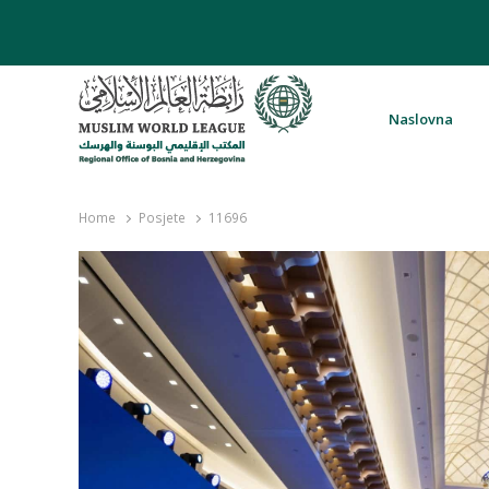
Naslovna
Rabita – Liga muslimanskog svijeta 
Home
Posjete
11696