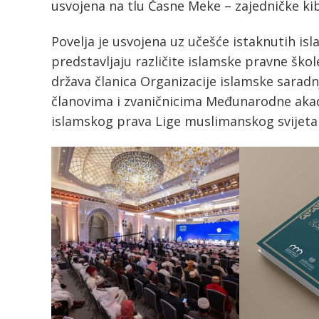
usvojena na tlu Časne Meke – zajedničke ki
Povelja je usvojena uz učešće istaknutih isla
predstavljaju različite islamske pravne šk
država članica Organizacije islamske sarad
članovima i zvaničnicima Međunarodne akad
islamskog prava Lige muslimanskog svijeta