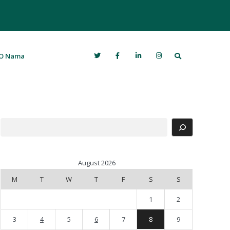
Search
O Nama
Search
August 2026
M
T
W
T
F
S
S
1
2
3
4
5
6
7
8
9