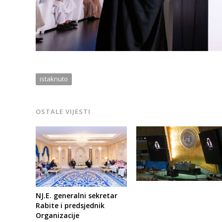
istaknuto
OSTALE VIJESTI
NJ.E. generalni sekretar
Rabite i predsjednik
Organizacije