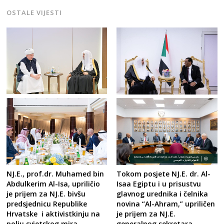
OSTALE VIJESTI
Tokom posjete NJ.E. dr. Al-
NJ.E., prof.dr. Muhamed bin
Isaa Egiptu i u prisustvu
Abdulkerim Al-Isa, upriličio
glavnog urednika i čelnika
je prijem za NJ.E. bivšu
novina “Al-Ahram,” upriličen
predsjednicu Republike
je prijem za NJ.E.
Hrvatske i aktivistkinju na
generalnog sekretara,
polju svjetskog mira,