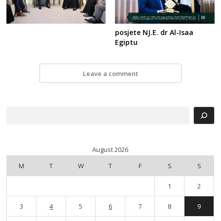
posjete NJ.E. dr Al-Isaa
Egiptu
Leave a comment
Search
August 2026
M
T
W
T
F
S
S
1
2
3
4
5
6
7
8
9