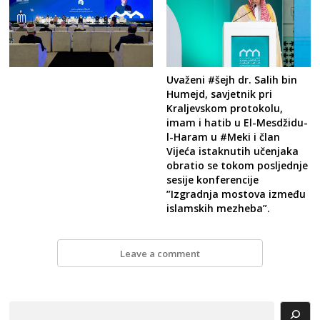
Uvaženi #šejh dr. Salih bin
Humejd, savjetnik pri
Kraljevskom protokolu,
imam i hatib u El-Mesdžidu-
l-Haram u #Meki i član
Vijeća istaknutih učenjaka
obratio se tokom posljednje
sesije konferencije
”Izgradnja mostova između
islamskih mezheba”.
Leave a comment
Search