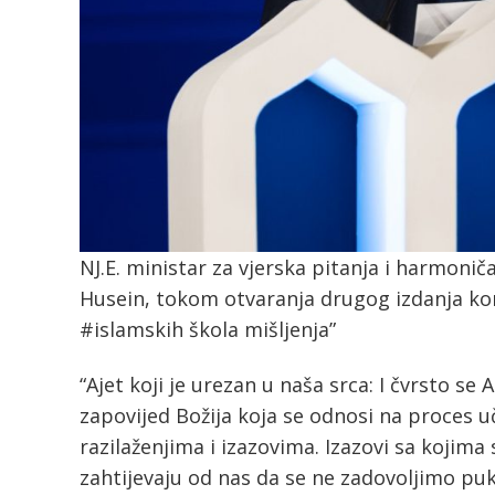
NJ.E. ministar za vjerska pitanja i harmonič
Husein, tokom otvaranja drugog izdanja ko
#islamskih škola mišljenja”
“Ajet koji je urezan u naša srca: I čvrsto se 
zapovijed Božija koja se odnosi na proces 
razilaženjima i izazovima. Izazovi sa kojima s
zahtijevaju od nas da se ne zadovoljimo p