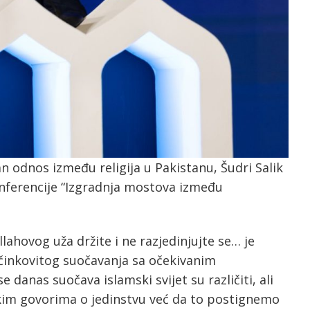
an odnos između religija u Pakistanu, Šudri Salik
nferencije “Izgradnja mostova između
Allahovog uža držite i ne razjedinjujte se… je
učinkovitog suočavanja sa očekivanim
e danas suočava islamski svijet su različiti, ali
ukim govorima o jedinstvu već da to postignemo