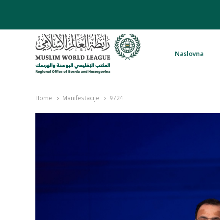
Naslovna
Rabita – Liga muslimanskog svijeta 
Home
Manifestacije
9724