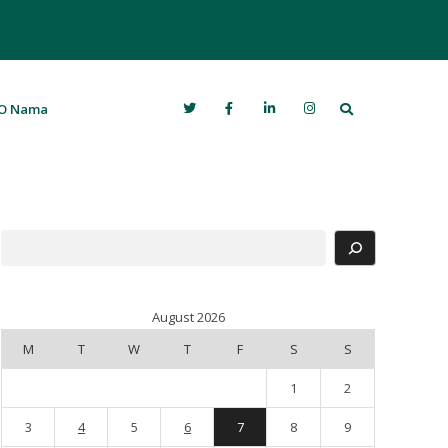
Search
O Nama
Search
August 2026
M
T
W
T
F
S
S
1
2
3
4
5
6
7
8
9