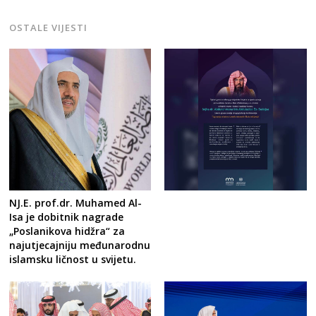
OSTALE VIJESTI
NJ.E. prof.dr. Muhamed Al-
Isa je dobitnik nagrade
„Poslanikova hidžra“ za
najutjecajniju međunarodnu
islamsku ličnost u svijetu.