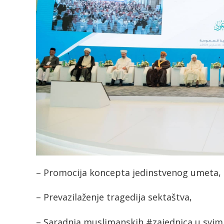
– Promocija koncepta jedinstvenog umeta,
– Prevazilaženje tragedija sektaštva,
– Saradnja muslimanskih #zajednica u svim