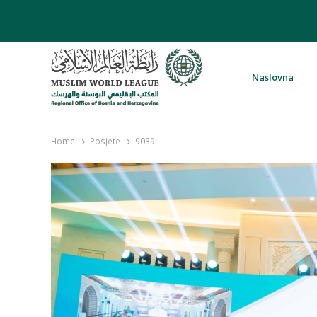
Naslovna
Rabita – Liga muslimanskog svijeta 
Home
Posjete
9039