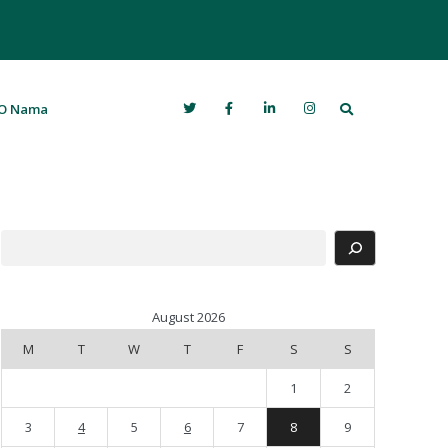
Search
O Nama
Search
August 2026
M
T
W
T
F
S
S
1
2
3
4
5
6
7
8
9