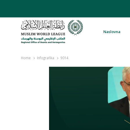
Naslovna
Rabita – Liga muslimanskog svijeta 
Home
Infografika
9014