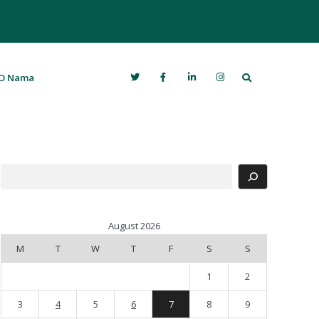
Search
O Nama
Search
August 2026
M
T
W
T
F
S
S
1
2
3
4
5
6
7
8
9