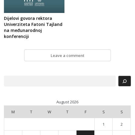
Dijelovi govora rektora
Univerziteta Fatoni Tajland
na međunarodnoj
konferenciji
Leave a comment
Search
August 2026
M
T
W
T
F
S
S
1
2