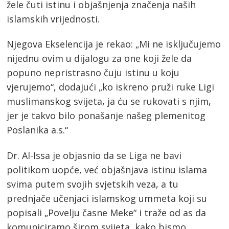
žele čuti istinu i objašnjenja značenja naših
islamskih vrijednosti.
Njegova Ekselencija je rekao: „Mi ne isključujemo
nijednu ovim u dijalogu za one koji žele da
popuno nepristrasno čuju istinu u koju
vjerujemo“, dodajući „ko iskreno pruži ruke Ligi
muslimanskog svijeta, ja ću se rukovati s njim,
jer je takvo bilo ponašanje našeg plemenitog
Poslanika a.s.“
Dr. Al-Issa je objasnio da se Liga ne bavi
politikom uopće, već objašnjava istinu islama
svima putem svojih svjetskih veza, a tu
prednjače učenjaci islamskog ummeta koji su
popisali „Povelju časne Meke“ i traže od as da
komuniciramo širom svijeta, kako bismo