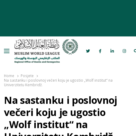
Menu
Rabita – Liga muslimanskog svijeta u
Bosni i Hercegovini
Home
Posjete
Na sastanku i poslovnoj večeri koju je ugostio „Wolf institut“ na
Univerzitetu Kembridž.
Na sastanku i poslovnoj
večeri koju je ugostio
„Wolf institut“ na