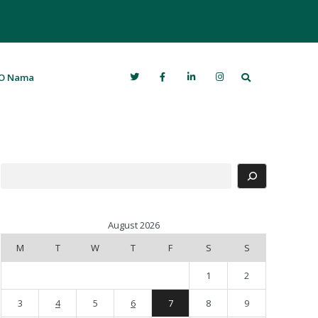
Search
O Nama
Search
August 2026
M
T
W
T
F
S
S
1
2
3
4
5
6
7
8
9