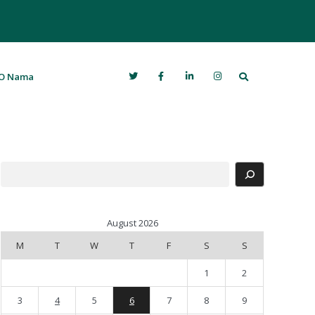
Search
O Nama
Search
August 2026
M
T
W
T
F
S
S
1
2
3
4
5
6
7
8
9