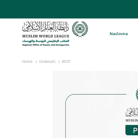
Naslovna
Rabita – Liga muslimanskog svijeta 
Home
Istaknuto
8507