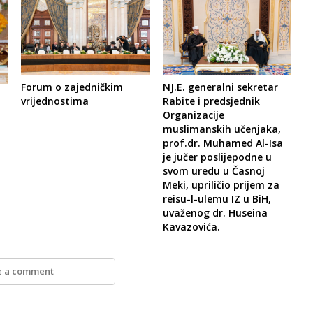
Forum o zajedničkim
NJ.E. generalni sekretar
vrijednostima
Rabite i predsjednik
Organizacije
muslimanskih učenjaka,
prof.dr. Muhamed Al-Isa
je jučer poslijepodne u
svom uredu u Časnoj
Meki, upriličio prijem za
reisu-l-ulemu IZ u BiH,
uvaženog dr. Huseina
Kavazovića.
e a comment