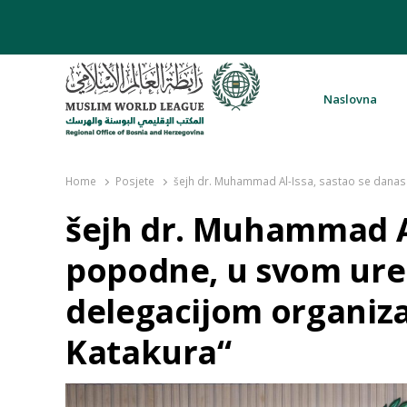
Naslovna
Rabita – Liga muslimanskog svijeta 
Home
Posjete
šejh dr. Muhammad Al-Issa, sastao se danas
šejh dr. Muhammad Al
popodne, u svom ured
delegacijom organiz
Katakura“