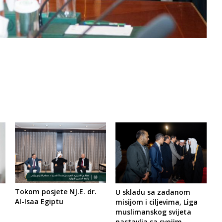
Tokom posjete NJ.E. dr.
U skladu sa zadanom
Al-Isaa Egiptu
misijom i ciljevima, Liga
muslimanskog svijeta
nastavlja sa svojim