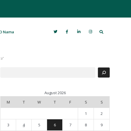
Search
O Nama
ra“
Search
August 2026
M
T
W
T
F
S
S
1
2
3
4
5
6
7
8
9